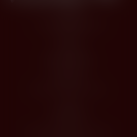
Kontakty
Husova 1205, Modřice 664 42
dios@dios.cz
O nákupu
Obchodní podmínky
Jak nakupovat
Registrace
Odstoupení od kupní smlouvy
O Nás
Profil společnosti
Kontakty
Zásady zpracování osobních údajů