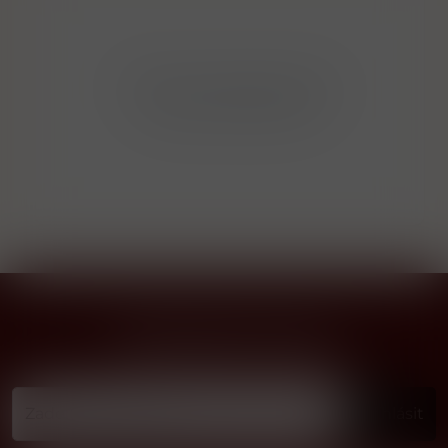
Bohužel v kategorii nebylo
nalezeno žádné zboží!
Přihlásit odběr novinek
...už vám nikdy nic neunikne!!!
Příhlásit