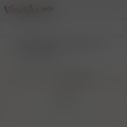
Vinařství Binder Hřbitovní 570,
691 03 Rakvice
/
Vinařství Binder Hřbitovní 570, 691 03 Rakvice
Nejlevnější
Nejdražší
Nejnovější
Dle názvu A-Z
Filtrovat