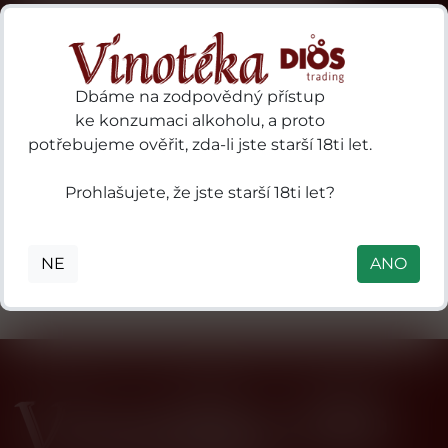
Dbáme na zodpovědný přístup
ke konzumaci alkoholu, a proto
19 Crimes 97
3 Kilos Vodka
potřebujeme ověřit, zda-li jste starší 18ti let.
ries
Sturt
B.V. P.O. Box
S.A.
Highway
18, 3800 AA
Prohlašujete, že jste starší 18ti let?
des
Nuriootpa SA
Amersfoort,
ls
5355 Australia
Nizozemsko
in
NE
ANO
mental
 41
0
nne
n),
de-
e
ie