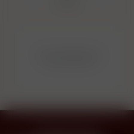
Filtrovat
Bohužel v kategorii nebylo
nalezeno žádné zboží!
Přihlásit odběr novinek