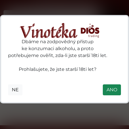
...už vám nikdy nic neunikne!!!
Příhlásit
Dbáme na zodpovědný přístup
ke konzumaci alkoholu, a proto
potřebujeme ověřit, zda-li jste starší 18ti let.
19 Crimes 97
3 Kilos Vodka
Prohlašujete, že jste starší 18ti let?
ries
Sturt
B.V. P.O. Box
S.A.
Highway
18, 3800 AA
des
Nuriootpa SA
Amersfoort,
NE
ANO
ls
5355 Australia
Nizozemsko
in
mental
 41
0
nne