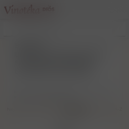
Boomsma
Distilleerderij/Wijnkoperij B.V.
Edisonstraat 4-6, 8912 AW
Leeuwarden, Nizozemsko
/
Boomsma Distilleerderij/Wijnkoperij B.V. Edisonstraat 4-6,
8912 AW Leeuwarden, Nizozemsko
Nejlevnější
Nejdražší
Nejnovější
Dle názvu A-Z