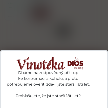
otevřeli jsme již poslední
karton
Koupit
ks
Strana 1/1
1
Přihlásit odběr novinek
Dbáme na zodpovědný přístup
...už vám nikdy nic neunikne!!!
ke konzumaci alkoholu, a proto
potřebujeme ověřit, zda-li jste starší 18ti let.
Příhlásit
Prohlašujete, že jste starší 18ti let?