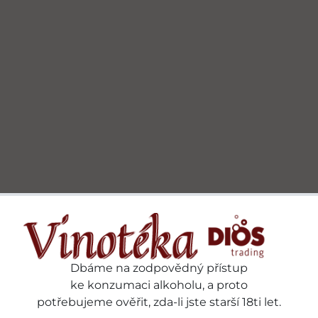
Dbáme na zodpovědný přístup
ke konzumaci alkoholu, a proto
potřebujeme ověřit, zda-li jste starší 18ti let.