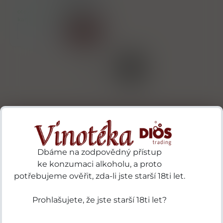
958,00 Kč
brandy a neutrálního
otevřeli jsme již poslední
destilátu.
karton
Koupit
ks
Strana 1/1
1
Přihlásit odběr novinek
Dbáme na zodpovědný přístup
...už vám nikdy nic neunikne!!!
ke konzumaci alkoholu, a proto
potřebujeme ověřit, zda-li jste starší 18ti let.
Příhlásit
Prohlašujete, že jste starší 18ti let?