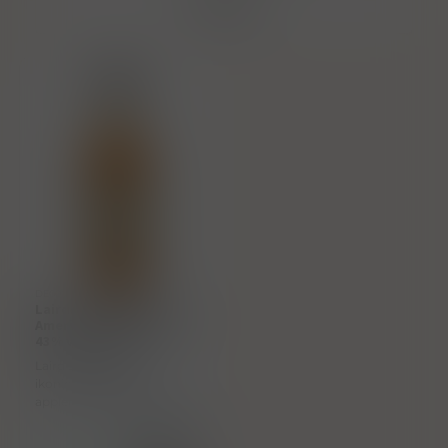
Filtrovat
DE000205
Lairds „ Applejack 86 ”
American apple brandy
43% vol. 0.70 l
Laird’s Applejack je
ikonický americký
applejack – tradiční ovocný
destilát z jablek, připravený
Cena s DPH
metodou blendu apple