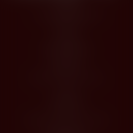
Kontakty
Husova 1205, Modřice 664 42
dios@dios.cz
O nákupu
Obchodní podmínky
Jak nakupovat
Registrace
Odstoupení od kupní smlouvy
O Nás
Profil společnosti
Kontakty
Zásady zpracování osobních údajů