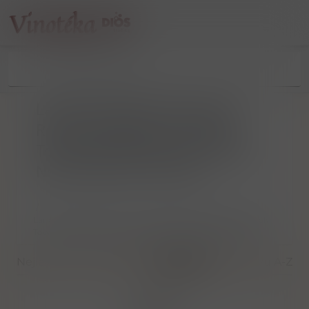
Laird & Company One Laird
Road Scobeyville, Colts Neck
Township, Monmouth County,
New Jersey 07724, USA
/
Laird & Company One Laird Road Scobeyville, Colts Neck
Township, Monmouth County, New Jersey 07724, USA
Nejlevnější
Nejdražší
Nejnovější
Dle názvu A-Z