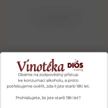
Bohužel v kategorii nebylo
nalezeno žádné zboží!
Přihlásit odběr novinek
Dbáme na zodpovědný přístup
...už vám nikdy nic neunikne!!!
ke konzumaci alkoholu, a proto
potřebujeme ověřit, zda-li jste starší 18ti let.
Příhlásit
Prohlašujete, že jste starší 18ti let?