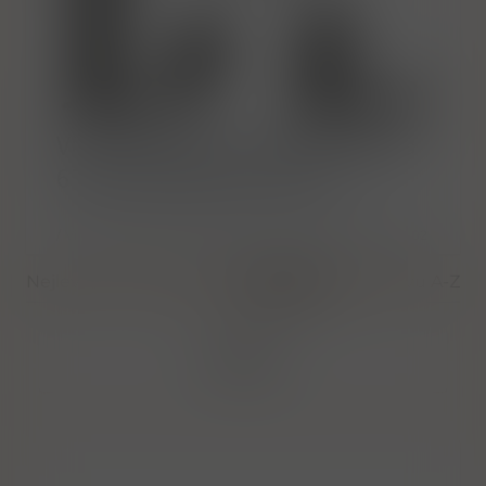
Vinařství Stanislav Mádl Sadová
656 Velké Bílovice 691 02
/
Vinařství Stanislav Mádl Sadová 656 Velké Bílovice 691 02
Nejlevnější
Nejdražší
Nejnovější
Dle názvu A-Z
Filtrovat