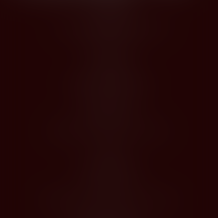
Kontakty
Husova 1205, Modřice 664 42
dios@dios.cz
O nákupu
Obchodní podmínky
Jak nakupovat
Registrace
Odstoupení od kupní smlouvy
O Nás
Profil společnosti
Kontakty
Zásady zpracování osobních údajů