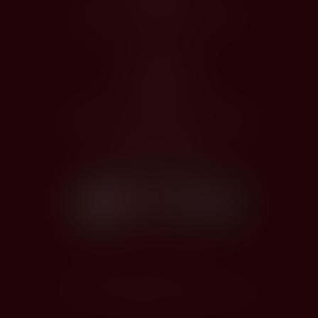
Odstoupení od kupní smlouvy
O Nás
Profil společnosti
Kontakty
Zásady zpracování osobních údajů
Platby kartou
Bezpečné platby kartou
© 2026,
DIOS TRADING, spol. s r.o.
-Cezar Shop
Upravit nastavení cookies
E-shop pro váš informační systém CÉZAR