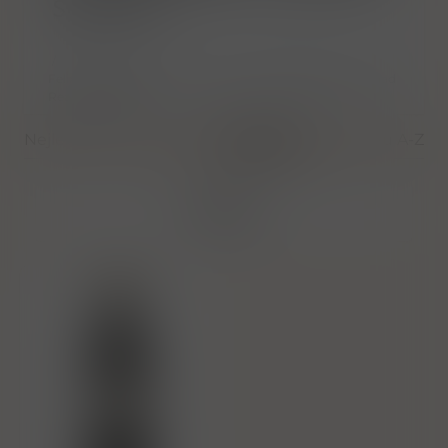
Španělsko
/
Felix Solis Bodega, C. Barril, 14D, 13300 Valdepeñas, Ciudad
Real, Španělsko
Nejlevnější
Nejdražší
Nejnovější
Dle názvu A-Z
Filtrovat