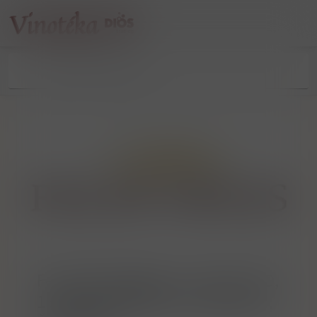
Felix Solis Bodega, C. Barril, 14D,
13300 Valdepeñas, Ciudad Real,