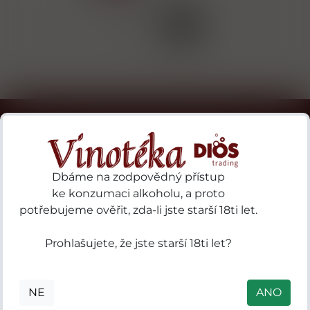
Strana 1/1
1
Přihlásit odběr novinek
...už vám nikdy nic neunikne!!!
Dbáme na zodpovědný přístup
ke konzumaci alkoholu, a proto
Příhlásit
potřebujeme ověřit, zda-li jste starší 18ti let.
Prohlašujete, že jste starší 18ti let?
NE
ANO