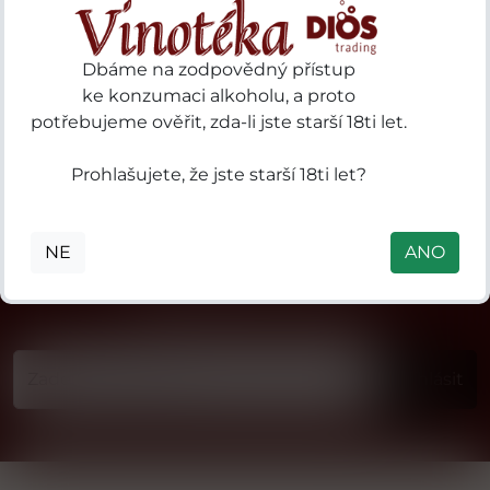
karton
karton
Koupit
Koupit
ks
ks
Dbáme na zodpovědný přístup
ke konzumaci alkoholu, a proto
Strana 1/1
1
potřebujeme ověřit, zda-li jste starší 18ti let.
Prohlašujete, že jste starší 18ti let?
NE
ANO
Přihlásit odběr novinek
...už vám nikdy nic neunikne!!!
Příhlásit