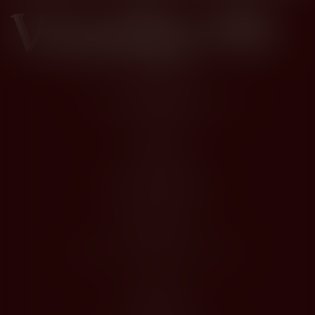
Kontakty
Husova 1205, Modřice 664 42
dios@dios.cz
O nákupu
Obchodní podmínky
Jak nakupovat
Registrace
Odstoupení od kupní smlouvy
O Nás
Profil společnosti