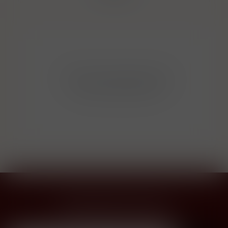
Bohužel v kategorii nebylo
nalezeno žádné zboží!
Přihlásit odběr novinek
...už vám nikdy nic neunikne!!!