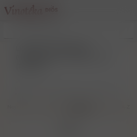
Limestone, Drinkfabrik
GmbHBoznerstr. 239011 Lana
(BZ) Italy
/
Limestone, Drinkfabrik GmbHBoznerstr. 239011 Lana (BZ)
Italy
Nejlevnější
Nejdražší
Nejnovější
Dle názvu A-Z
Filtrovat