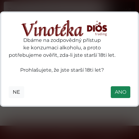
Příhlásit
Dbáme na zodpovědný přístup
ke konzumaci alkoholu, a proto
potřebujeme ověřit, zda-li jste starší 18ti let.
Vodka
Prohlašujete, že jste starší 18ti let?
 Box
0 AA
ort,
NE
ANO
msko