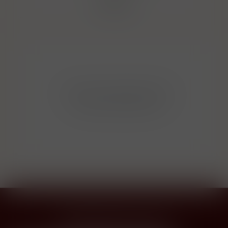
Filtrovat
Bohužel v kategorii nebylo
nalezeno žádné zboží!
Přihlásit odběr novinek