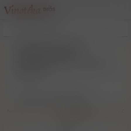
Friedrich Fischer Franz
Pombergers Eidam e.U.
Wilhelmstraße 19-21 1120 Wien
Rakousko
/
Friedrich Fischer Franz Pombergers Eidam e.U.
Wilhelmstraße 19-21 1120 Wien Rakousko
Nejlevnější
Nejdražší
Nejnovější
Dle názvu A-Z