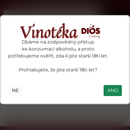
...už vám nikdy nic neunikne!!!
Příhlásit
Dbáme na zodpovědný přístup
ke konzumaci alkoholu, a proto
potřebujeme ověřit, zda-li jste starší 18ti let.
19 Crimes 97
3 Kilos Vodka
Prohlašujete, že jste starší 18ti let?
ries
Sturt
B.V. P.O. Box
S.A.
Highway
18, 3800 AA
des
Nuriootpa SA
Amersfoort,
NE
ANO
ls
5355 Australia
Nizozemsko
in
mental
 41
0
nne