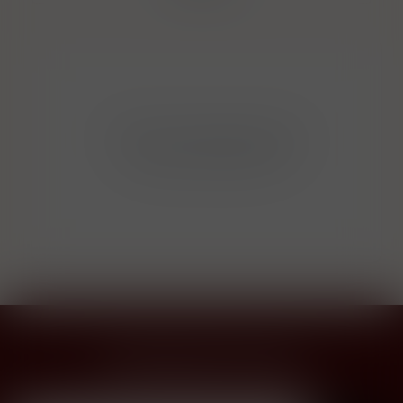
Bohužel v kategorii nebylo
nalezeno žádné zboží!
Přihlásit odběr novinek
...už vám nikdy nic neunikne!!!