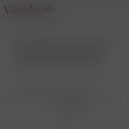
Distell International Ltd, 8 Milton
Rd, College Milton North East
Kilbride, Glasgow G74 5BU UK
/
Distell International Ltd, 8 Milton Rd, College Milton North
East Kilbride, Glasgow G74 5BU UK
Nejlevnější
Nejdražší
Nejnovější
Dle názvu A-Z
Filtrovat