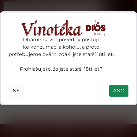
Příhlásit
Dbáme na zodpovědný přístup
ke konzumaci alkoholu, a proto
potřebujeme ověřit, zda-li jste starší 18ti let.
19 Crimes 97
3 Kilos Vodka
ries
Prohlašujete, že jste starší 18ti let?
Sturt
B.V. P.O. Box
S.A.
Highway
18, 3800 AA
des
Nuriootpa SA
Amersfoort,
ls
NE
ANO
5355 Australia
Nizozemsko
in
mental
 41
0
nne
n),