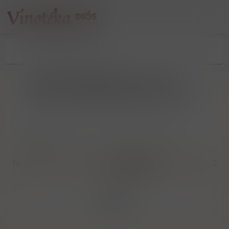
The House Noilly Prat, 1 Rue
Noilly, 34340 Marseillan, Francie
/
The House Noilly Prat, 1 Rue Noilly, 34340 Marseillan,
Francie
Nejlevnější
Nejdražší
Nejnovější
Dle názvu A-Z
Filtrovat