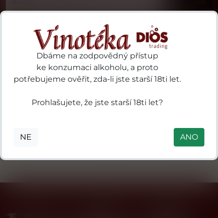
Příhlásit
Dbáme na zodpovědný přístup
ke konzumaci alkoholu, a proto
potřebujeme ověřit, zda-li jste starší 18ti let.
19 Crimes 97
3 Kilos Vodka
ries
Sturt
B.V. P.O. Box
Prohlašujete, že jste starší 18ti let?
S.A.
Highway
18, 3800 AA
des
Nuriootpa SA
Amersfoort,
ls
5355 Australia
Nizozemsko
NE
ANO
in
mental
 41
0
nne
n),
de-