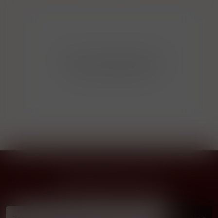
Bohužel v kategorii nebylo
nalezeno žádné zboží!
Přihlásit odběr novinek
...už vám nikdy nic neunikne!!!