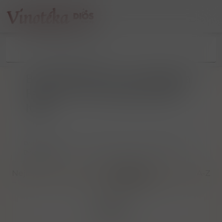
Bonasi Brand S.R.L. Viale Nicola
Fabrizi 67 41124 Modena (MO)
Itálie
/
Bonasi Brand S.R.L. Viale Nicola Fabrizi 67 41124 Modena
(MO) Itálie
Nejlevnější
Nejdražší
Nejnovější
Dle názvu A-Z
Filtrovat