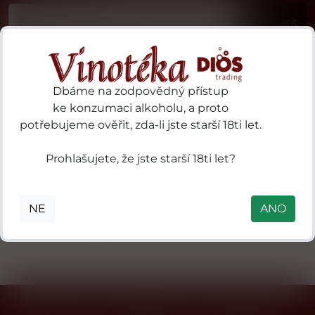
Příhlásit
Dbáme na zodpovědný přístup
ke konzumaci alkoholu, a proto
potřebujeme ověřit, zda-li jste starší 18ti let.
mes 97
3 Kilos Vodka
Prohlašujete, že jste starší 18ti let?
urt
B.V. P.O. Box
hway
18, 3800 AA
tpa SA
Amersfoort,
NE
ANO
stralia
Nizozemsko