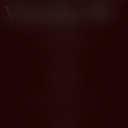
Kontakty
Husova 1205, Modřice 664 42
dios@dios.cz
O nákupu
Obchodní podmínky
Jak nakupovat
Registrace
Odstoupení od kupní smlouvy
O Nás
Profil společnosti