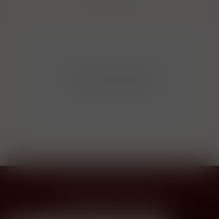
Bohužel v kategorii nebylo
nalezeno žádné zboží!
Přihlásit odběr novinek
...už vám nikdy nic neunikne!!!