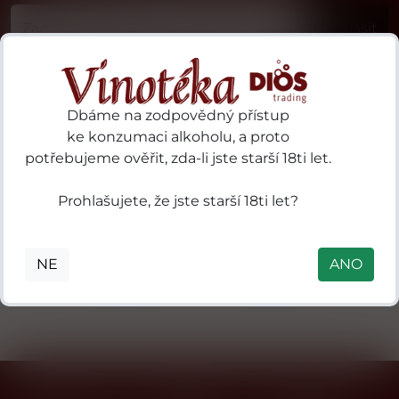
Příhlásit
Dbáme na zodpovědný přístup
ke konzumaci alkoholu, a proto
potřebujeme ověřit, zda-li jste starší 18ti let.
19 Crimes 97
3 Kilos Vodka
ries
Prohlašujete, že jste starší 18ti let?
Sturt
B.V. P.O. Box
S.A.
Highway
18, 3800 AA
des
Nuriootpa SA
Amersfoort,
ls
NE
ANO
5355 Australia
Nizozemsko
in
mental
 41
0
nne
n),