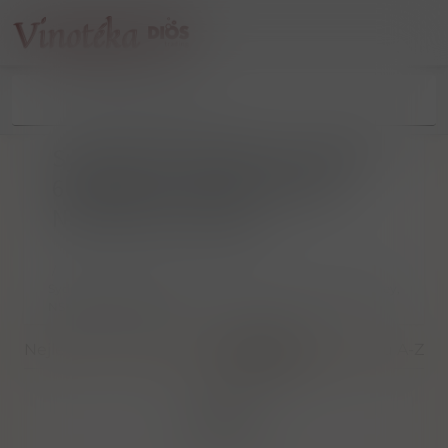
Sydney Rum Distillery Level 29,
66 Goulburn Street, Sydney,
NSW 2000, Austrálie
/
Sydney Rum Distillery Level 29, 66 Goulburn Street, Sydney,
NSW 2000, Austrálie
Nejlevnější
Nejdražší
Nejnovější
Dle názvu A-Z
Filtrovat