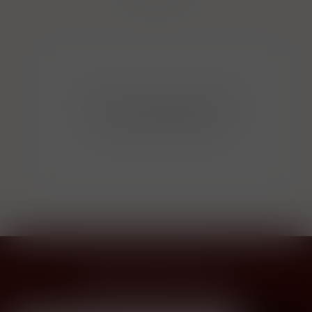
Bohužel v kategorii nebylo
nalezeno žádné zboží!
Přihlásit odběr novinek
...už vám nikdy nic neunikne!!!