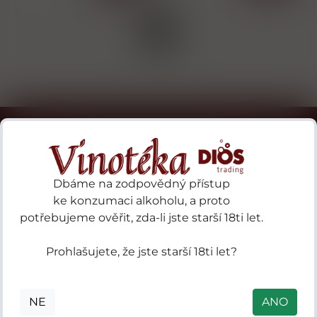
1
Přihlásit odběr novinek
...už vám nikdy nic neunikne!!!
Dbáme na zodpovědný přístup
ke konzumaci alkoholu, a proto
Příhlásit
potřebujeme ověřit, zda-li jste starší 18ti let.
Prohlašujete, že jste starší 18ti let?
NE
ANO