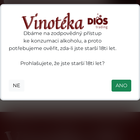
Dbáme na zodpovědný přístup
ke konzumaci alkoholu, a proto
potřebujeme ověřit, zda-li jste starší 18ti let.
19 Crimes 97
3 Kilos Vodka
ries
Sturt
B.V. P.O. Box
S.A.
Prohlašujete, že jste starší 18ti let?
Highway
18, 3800 AA
des
Nuriootpa SA
Amersfoort,
ls
5355 Australia
Nizozemsko
in
NE
ANO
mental
 41
0
nne
n),
de-
e