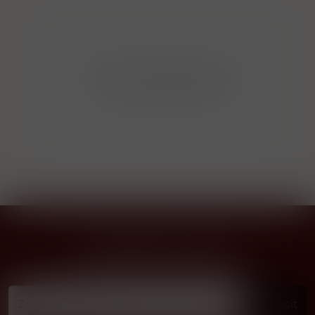
Bohužel v kategorii nebylo
nalezeno žádné zboží!
Přihlásit odběr novinek
...už vám nikdy nic neunikne!!!
Příhlásit