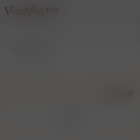
Franciacorta
/
/
Franciacorta
Doporučené
Nejlevnější
Nejdražší
Nejnovější
Filtrovat