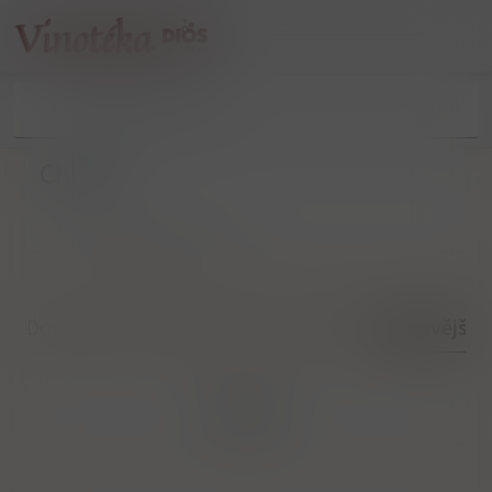
Chiarli
/
/
Emilia Romagna
/
Chiarli
Doporučené
Nejlevnější
Nejdražší
Nejnovější
Filtrovat