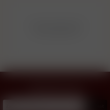
Bohužel v kategorii nebylo
nalezeno žádné zboží!
Přihlásit odběr novinek
...už vám nikdy nic neunikne!!!
Příhlásit