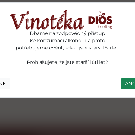
Dbáme na zodpovědný přístup
ke konzumaci alkoholu, a proto
potřebujeme ověřit, zda-li jste starší 18ti let.
Prohlašujete, že jste starší 18ti let?
NE
AN