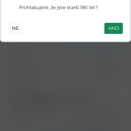
Detail
mladá čerstvá Tequila & Blanco
Prohlašujete, že jste starší 18ti let?
Původ
Jalisco
Barva
bílá
NE
ANO
vyrobená ze 100% Weberovy Blue
Odrůda
agáve
Zrání
v nerezových nádobách
Objem
700 ml
Alkohol ABV
38,00 %
Balení
holá lahev
LMIV & Doplňkové parametry
Zákonné zařazení
Tequila
Složení
voda, destilát z agáve