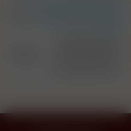
Cazcabel Tequila Ltd., Slego IA 1046,
BM Amsterdam, The Netherlands
Výrobce
Atotonilco El Alto, Jalisco 47980
mexiko
Upozorňujeme, že tento
produkt může obsahovat
Alergeny
alergeny. Přesné složení a
upozornění
alergeny jsou k dispozici na
obalu výrobku. Prosím,
zkontrolujte před konzumací.
Přihlásit odběr novinek