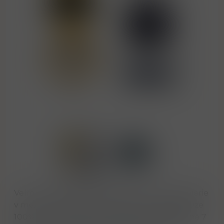
Velmi oceňovaná tequila blanco z malé destilerie
v mexickém Jalilscu. K výrobě se používá pouze
100% místní Blue Weber agave zrající nejméně 7