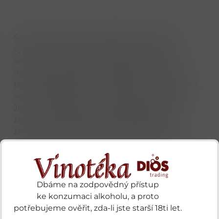
Srdcem řady Cazcabel je Blanco. Destilát
vyrobený ze sluncem vypálené modré agáve
weber ze srdce regionu Jalisco. Svěží, s
rustikálním úderem zemité agáve. Cazcabel
tequila je vyráběna v nezávislém mikro lihovaru
ve městě Arandas, které se nachází na pohoří
Jalisco v Mexiku. Vysoce položený Arandas
zajišťuje, že agáve jsou dobře hydratované
zatímco půda bohatá na minerály a živiny
umožňuje větší růst než kdekoli jinde v Jaliscu.
Hlavní parametry
Dbáme na zodpovědný přístup
Značka
Cazcabel
ke konzumaci alkoholu, a proto
Druh
Tequila
potřebujeme ověřit, zda-li jste starší 18ti let.