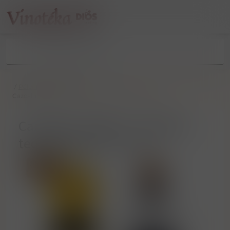
/
Pálenky
/
Agávové
/
Cazcabel „ Blanco ” Arandas tequila 38% vol. 0.70 l
Cazcabel „ Blanco ” Arandas
tequila 38% vol. 0.70 l
Sleva 12%