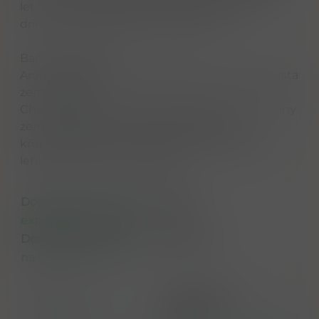
let. V chuti je velmi jemná a svěží. Skvělá do
drinků jako Margarita nebo Paloma.
Barva: Průzračná
Aroma: Pikantní, jemný nádech citrusů a spousta
zemité agávy
Chuť: Svěží, hladká a dobře vyvážená chuť s tóny
zemité agávy a citrusů přecházející do
křupavého závěru s doteky černého pepře a
lehké kouřovosti na výstupu.
Dostupnost na hlavním skladě:
expedujeme ihned
Dostupné množství u dodavatele:
na dotaz do 7 dní
EAN
5060361960028
Kód produktu
TQ010900