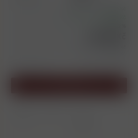
748,00 Kč
Doporučená cena
93,00 Kč
Ušetřená částka
12 %
Sleva
655,00 Kč
Cena bez DPH
541,32 Kč
l = 935,71 Kč
ks
Přidat do košíku
Porovnat
Soubor PDF
zboží
Informace o
výrobci