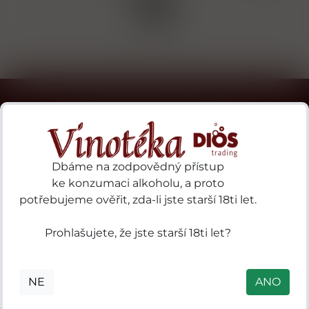
1
Přihlásit odběr novinek
...už vám nikdy nic neunikne!!!
Dbáme na zodpovědný přístup
Příhlásit
ke konzumaci alkoholu, a proto
potřebujeme ověřit, zda-li jste starší 18ti let.
Prohlašujete, že jste starší 18ti let?
NE
ANO
Kilos Vodka